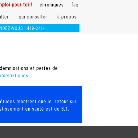
ploi pour toi !
chroniques
faq
lter
qui consulter
à propos
NDEZ-VOUS :
418-241-
info@physioergoplus.com
ndemnisations et pertes de
oblématiques.
études montrent que le retour sur
stissement en santé est de 3:1.