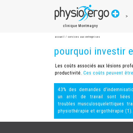
>
clinique Montmagny
accueil / services aux entreprises
pourquoi investir 
Les coûts associés aux lésions profe
productivité.
Ces coûts peuvent être
43% des demandes d’indemnisati
un arrêt de travail sont liée
troubles musculosquelettiques tra
physiothérapie et ergothérapie (1).