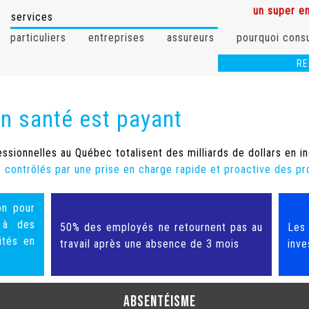
un super em
services
particuliers
entreprises
assureurs
pourquoi consu
RE
|
2136
en santé est payant
ssionnelles au Québec totalisent des milliards de dollars en i
 contrôlés par une prise en charge rapide et proactive des pr
on pour
s à des
50% des employés ne retournent pas au
Les 
ités en
travail après une absence de 3 mois
inve
absentéisme