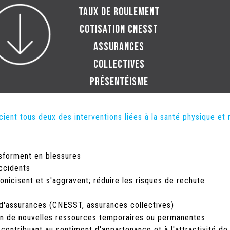
taux de roulement
cotisation CNESST
assurances
collectives
présentéisme
griefs et conflits
ient tous deux des interventions liées à la santé physique et
nsforment en blessures
accidents
onicisent et s'aggravent; réduire les risques de rechute
 d'assurances (CNESST, assurances collectives)
on de nouvelles ressources temporaires ou permanentes
l contribuant au sentiment d'appartenance et à l'attractivité de 