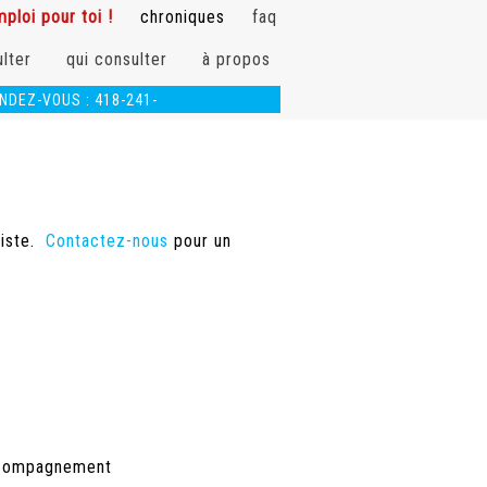
ploi pour toi !
chroniques
faq
lter
qui consulter
à propos
NDEZ-VOUS :
418-241-
info@physioergoplus.com
liste.
Contactez-nous
pour un
'accompagnement