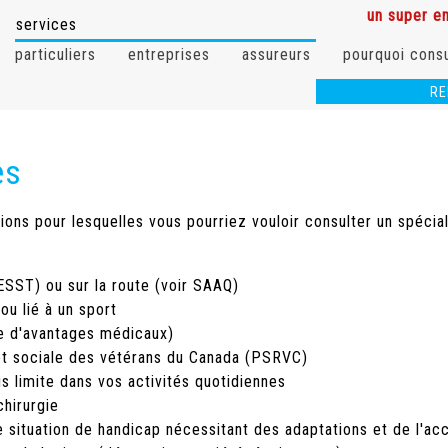
un super em
services
particuliers
entreprises
assureurs
pourquoi consu
RE
|
2136
es
ions pour lesquelles vous pourriez vouloir consulter un spécia
NESST) ou sur la route (voir SAAQ)
ou lié à un sport
e d'avantages médicaux)
 et sociale des vétérans du Canada (PSRVC)
s limite dans vos activités quotidiennes
hirurgie
une situation de handicap nécessitant des adaptations et de l