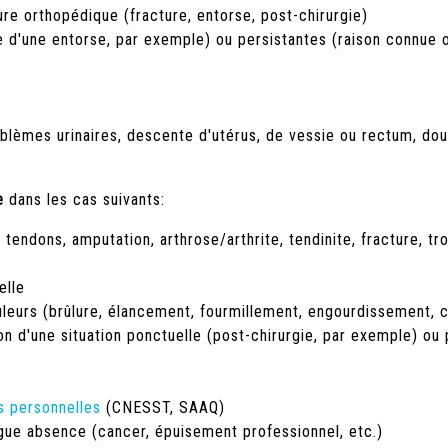
ure orthopédique (fracture, entorse, post-chirurgie)
e d'une entorse, par exemple) ou persistantes (raison connue o
blèmes urinaires, descente d'utérus, de vessie ou rectum, doul
e
dans les cas suivants:
tendons, amputation, arthrose/arthrite, tendinite, fracture, tr
elle
leurs (brûlure, élancement, fourmillement, engourdissement, ch
n d'une situation ponctuelle (post-chirurgie, par exemple) ou p
s personnelles
(CNESST, SAAQ)
ngue absence (cancer, épuisement professionnel, etc.)